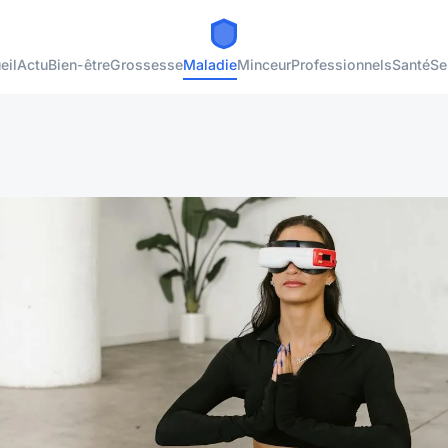
eil
Actu
Bien-être
Grossesse
Maladie
Minceur
Professionnels
Santé
Se