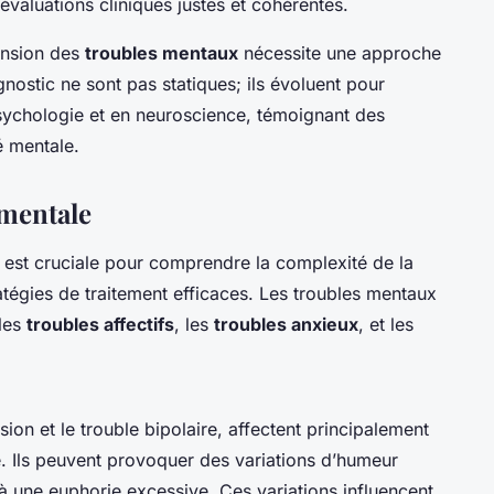
 évaluations cliniques justes et cohérentes.
ension des
troubles mentaux
nécessite une approche
gnostic ne sont pas statiques; ils évoluent pour
psychologie et en neuroscience, témoignant des
é mentale.
 mentale
est cruciale pour comprendre la complexité de la
atégies de traitement efficaces. Les troubles mentaux
les
troubles affectifs
, les
troubles anxieux
, et les
ssion et le trouble bipolaire, affectent principalement
. Ils peuvent provoquer des variations d’humeur
e à une euphorie excessive. Ces variations influencent