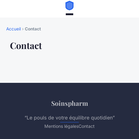
Accueil
›
Contact
Contact
Soinspharm
“Le pouls de votre équilibre quotidien”
Mentions légales
Contact