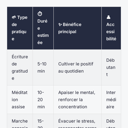
⏱
🌱 Type
👤
Duré
de
✨ Bénéfice
Acc
e
pratiqu
principal
essi
estim
e
bilité
ée
Écriture
Déb
de
5-10
Cultiver le positif
utan
gratitud
min
au quotidien
t
e
Méditat
10-
Apaiser le mental,
Inter
ion
20
renforcer la
médi
assise
min
concentration
aire
Marche
15-
Évacuer le stress,
Déb