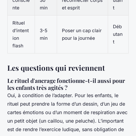
conscie
30
reconnecter corps
utan
nte
min
et esprit
t
Rituel
Déb
d’intent
3-5
Poser un cap clair
utan
ion
min
pour la journée
t
flash
Les questions qui reviennent
Le rituel d'ancrage fonctionne-t-il aussi pour
les enfants très agités ?
Oui, à condition de l’adapter. Pour les enfants, le
rituel peut prendre la forme d’un dessin, d’un jeu de
cartes émotions ou d’un moment de respiration avec
un petit objet (un caillou, une peluche). L’important
est de rendre l’exercice ludique, sans obligation de