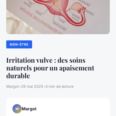
BIEN-ÊTRE
Irritation vulve : des soins
naturels pour un apaisement
durable
Margot
•
29 mai 2025
•
4 min de lecture
Margot
M