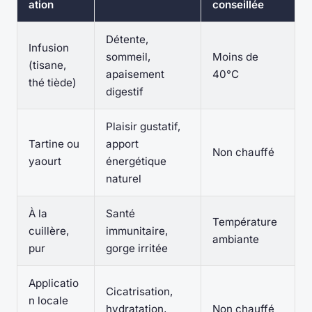
ation
conseillée
Détente,
Infusion
sommeil,
Moins de
(tisane,
apaisement
40°C
thé tiède)
digestif
Plaisir gustatif,
Tartine ou
apport
Non chauffé
yaourt
énergétique
naturel
À la
Santé
Température
cuillère,
immunitaire,
ambiante
pur
gorge irritée
Applicatio
Cicatrisation,
n locale
hydratation,
Non chauffé