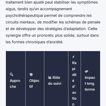
traitement bien ajusté peut stabiliser les symptômes
aigus, tandis qu’un accompagnement
psychothérapeutique permet de comprendre les
circuits mentaux, de modifier les schémas de pensée
et de développer des stratégies d’adaptation. Cette
synergie offre un pronostic plus solide, surtout dans
les formes chroniques d’anxiété.
⚡
Ra
pi
🌱
🔍
🎯
dit
📊 Rôle
Impac
Appro
Objec
é
du suivi
t long
che
tif
d'
terme
ac
tio
n