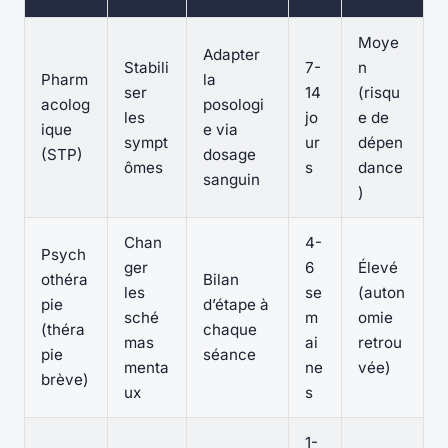
Moye
Adapter
Stabili
7-
n
Pharm
la
ser
14
(risqu
acolog
posologi
les
jo
e de
ique
e via
sympt
ur
dépen
(STP)
dosage
ômes
s
dance
sanguin
)
Chan
4-
Psych
ger
6
Élevé
othéra
Bilan
les
se
(auton
pie
d’étape à
sché
m
omie
(théra
chaque
mas
ai
retrou
pie
séance
menta
ne
vée)
brève)
ux
s
1-